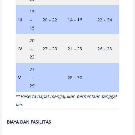
13
III
–
20 – 22
14 – 16
22 – 24
19 – 
15
20
IV
–
27 – 29
21 – 23
26 – 28
23 – 
22
27
V
–
28 – 30
29
**
Peserta dapat mengajukan permintaan tanggal
lain
BIAYA DAN FASILITAS