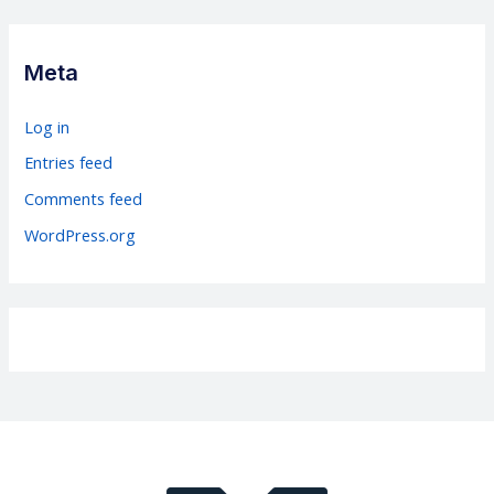
e
g
Meta
o
r
Log in
i
Entries feed
e
Comments feed
s
WordPress.org