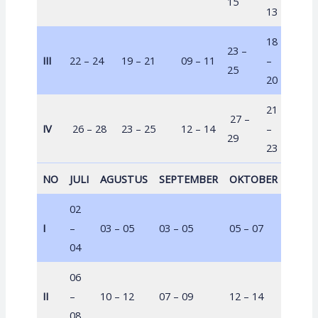
15
10
13
18
23 –
18 –
III
22 – 24
19 – 21
09 – 11
–
25
20
20
21
27 –
22 –
IV
26 – 28
23 – 25
12 – 14
–
29
24
23
NO
JULI
AGUSTUS
SEPTEMBER
OKTOBER
NOVE
02
I
–
03 – 05
03 – 05
05 – 07
02 – 
04
06
II
–
10 – 12
07 – 09
12 – 14
09 – 
08