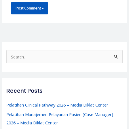
S
e
a
r
c
Recent Posts
h
f
Pelatihan Clinical Pathway 2026 – Media Diklat Center
o
Pelatihan Manajemen Pelayanan Pasien (Case Manager)
r
2026 – Media Diklat Center