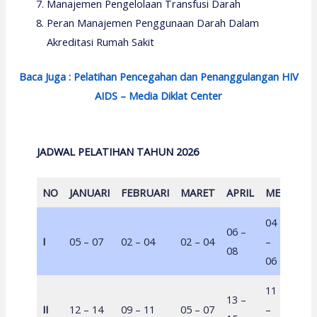
Manajemen Pengelolaan Transfusi Darah
Peran Manajemen Penggunaan Darah Dalam
Akreditasi Rumah Sakit
Baca Juga : Pelatihan Pencegahan dan Penanggulangan HIV
AIDS – Media Diklat Center
JADWAL PELATIHAN TAHUN 2026
NO
JANUARI
FEBRUARI
MARET
APRIL
MEI
JUNI
04
06 –
04 –
I
05 – 07
02 – 04
02 – 04
–
08
06
06
11
13 –
08 –
II
12 – 14
09 – 11
05 – 07
–