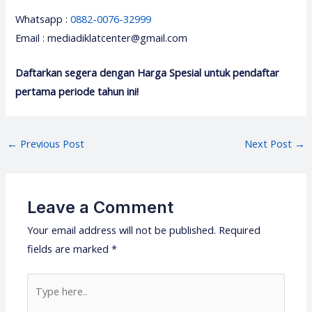
Whatsapp :
0882-0076-32999
Email : mediadiklatcenter@gmail.com
Daftarkan segera dengan Harga Spesial untuk pendaftar
pertama periode tahun ini!
Post
←
Previous Post
Next Post
→
navigation
Leave a Comment
Your email address will not be published.
Required
fields are marked
*
Type
here..