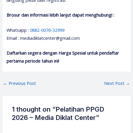
Brosur dan informasi lebih lanjut dapat menghubungi :
Whatsapp :
0882-0076-32999
Email : mediadiklatcenter@gmail.com
Daftarkan segera dengan Harga Spesial untuk pendaftar
pertama periode tahun ini!
Post
←
Previous Post
Next Post
→
navigation
1 thought on “Pelatihan PPGD
2026 – Media Diklat Center”