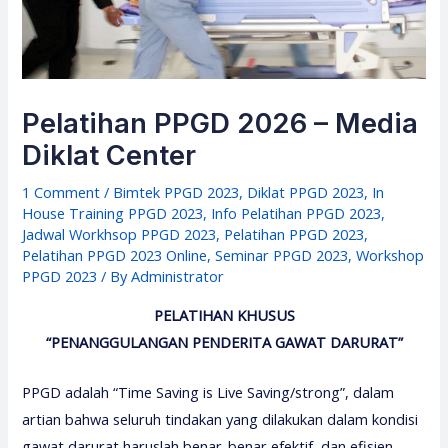
Pelatihan PPGD 2026 – Media
Diklat Center
1 Comment
/
Bimtek PPGD 2023
,
Diklat PPGD 2023
,
In
House Training PPGD 2023
,
Info Pelatihan PPGD 2023
,
Jadwal Workhsop PPGD 2023
,
Pelatihan PPGD 2023
,
Pelatihan PPGD 2023 Online
,
Seminar PPGD 2023
,
Workshop
PPGD 2023
/ By
Administrator
PELATIHAN KHUSUS
“PENANGGULANGAN PENDERITA GAWAT DARURAT”
PPGD adalah “Time Saving is Live Saving/strong”, dalam
artian bahwa seluruh tindakan yang dilakukan dalam kondisi
gawat darurat haruslah benar-benar efektif, dan efisien,