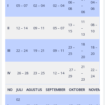
06 –
04 –
I
05 – 07
02 – 04
02 – 04
–
08
06
06
11
13 –
08 –
II
12 – 14
09 – 11
05 – 07
–
15
10
13
18
23 –
18 –
III
22 – 24
19 – 21
09 – 11
–
25
20
20
21
27 –
22 –
IV
26 – 28
23 – 25
12 – 14
–
29
24
23
NO
JULI
AGUSTUS
SEPTEMBER
OKTOBER
NOVEMBE
02