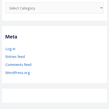
C
a
t
e
g
Meta
o
r
Log in
i
Entries feed
e
Comments feed
s
WordPress.org