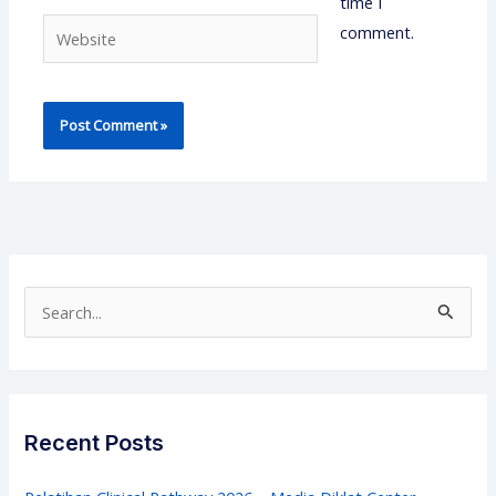
time I
Website
comment.
S
e
a
r
c
Recent Posts
h
f