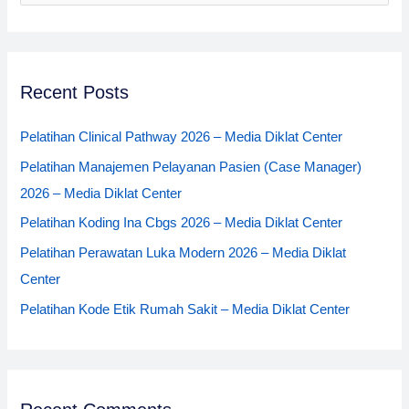
e
Diklat
a
Center
r
c
Recent Posts
h
Pelatihan Clinical Pathway 2026 – Media Diklat Center
f
o
Pelatihan Manajemen Pelayanan Pasien (Case Manager)
r
2026 – Media Diklat Center
:
Pelatihan Koding Ina Cbgs 2026 – Media Diklat Center
Pelatihan Perawatan Luka Modern 2026 – Media Diklat
Center
Pelatihan Kode Etik Rumah Sakit – Media Diklat Center