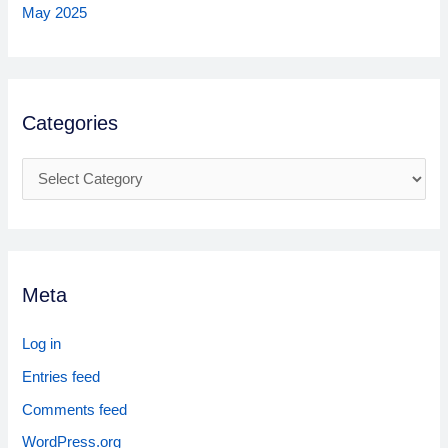
May 2025
Categories
C
a
t
e
g
Meta
o
Log in
r
i
Entries feed
e
Comments feed
s
WordPress.org