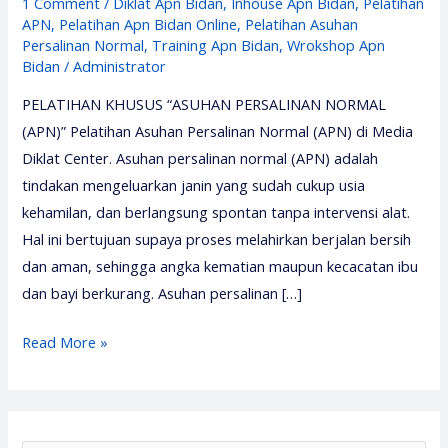
1 Comment
/
Diklat Apn Bidan
,
Inhouse Apn Bidan
,
Pelatihan
APN
,
Pelatihan Apn Bidan Online
,
Pelatihan Asuhan
Persalinan Normal
,
Training Apn Bidan
,
Wrokshop Apn
Bidan
/
Administrator
PELATIHAN KHUSUS “ASUHAN PERSALINAN NORMAL
(APN)” Pelatihan Asuhan Persalinan Normal (APN) di Media
Diklat Center. Asuhan persalinan normal (APN) adalah
tindakan mengeluarkan janin yang sudah cukup usia
kehamilan, dan berlangsung spontan tanpa intervensi alat.
Hal ini bertujuan supaya proses melahirkan berjalan bersih
dan aman, sehingga angka kematian maupun kecacatan ibu
dan bayi berkurang. Asuhan persalinan […]
Pelatihan
Read More »
Asuhan
Persalinan
Normal