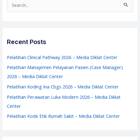
2026
S
–
e
Media
a
Diklat
r
Center
c
Recent Posts
h
f
Pelatihan Clinical Pathway 2026 – Media Diklat Center
o
Pelatihan Manajemen Pelayanan Pasien (Case Manager)
r
2026 – Media Diklat Center
:
Pelatihan Koding Ina Cbgs 2026 – Media Diklat Center
Pelatihan Perawatan Luka Modern 2026 – Media Diklat
Center
Pelatihan Kode Etik Rumah Sakit – Media Diklat Center