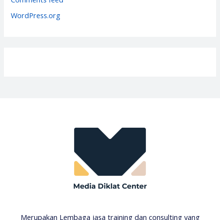
s
WordPress.org
Merupakan Lembaga jasa training dan consulting yang