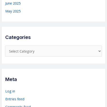
June 2025
May 2025
Categories
C
a
t
e
g
Meta
o
r
Log in
i
Entries feed
e
Comments feed