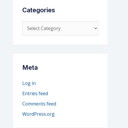
Categories
C
a
t
e
g
Meta
o
r
Log in
i
Entries feed
e
Comments feed
s
WordPress.org