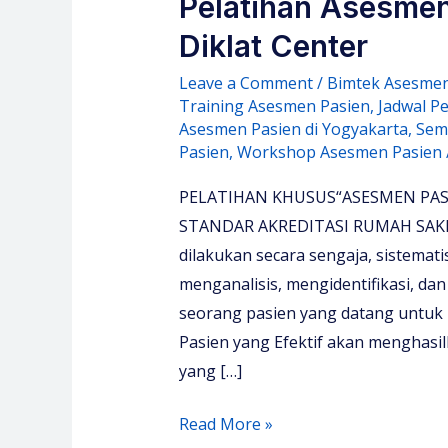
Pelatihan Asesmen
Diklat Center
Leave a Comment
/
Bimtek Asesmen
Training Asesmen Pasien
,
Jadwal P
Asesmen Pasien di Yogyakarta
,
Sem
Pasien
,
Workshop Asesmen Pasien
PELATIHAN KHUSUS“ASESMEN PASI
STANDAR AKREDITASI RUMAH SAKIT“
dilakukan secara sengaja, sistemat
menganalisis, mengidentifikasi, 
seorang pasien yang datang untuk 
Pasien yang Efektif akan menghasi
yang […]
Pelatihan
Read More »