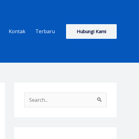
Kontak
Terbaru
Hubungi Kami
S
e
a
r
c