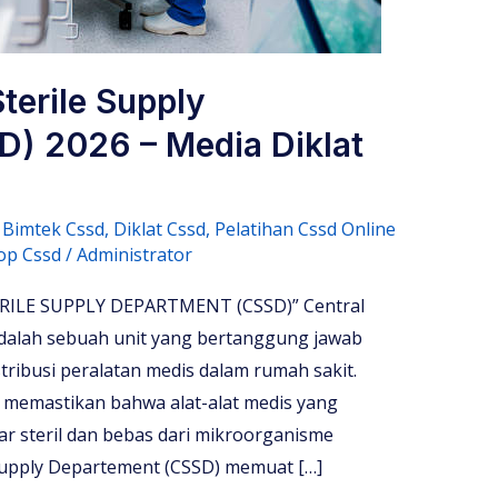
Sterile Supply
) 2026 – Media Diklat
,
Bimtek Cssd
,
Diklat Cssd
,
Pelatihan Cssd Online
op Cssd
/
Administrator
ILE SUPPLY DEPARTMENT (CSSD)” Central
adalah sebuah unit yang bertanggung jawab
istribusi peralatan medis dalam rumah sakit.
 memastikan bahwa alat-alat medis yang
r steril dan bebas dari mikroorganisme
e Supply Departement (CSSD) memuat […]