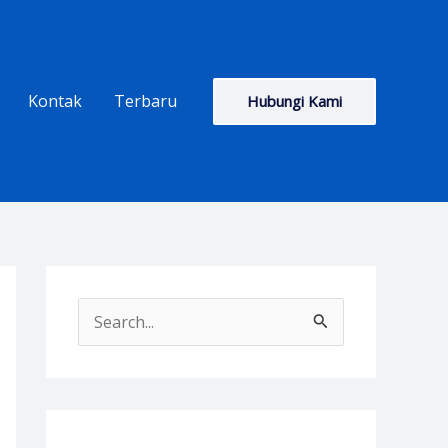
Kontak
Terbaru
Hubungi Kami
S
e
a
r
c