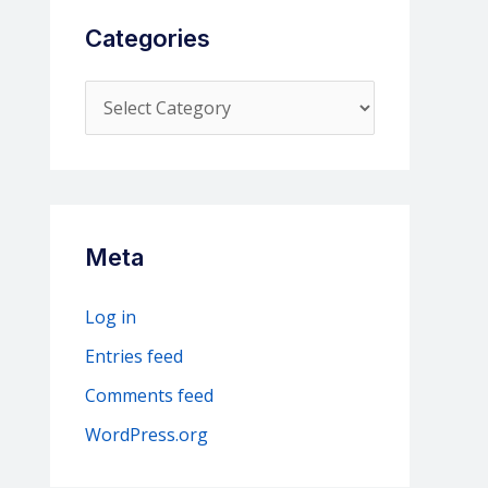
Categories
C
a
t
e
g
Meta
o
r
Log in
i
Entries feed
e
Comments feed
s
WordPress.org