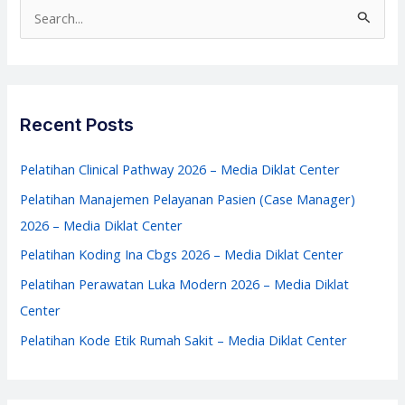
Sakit
S
2026
e
–
a
Media
r
Diklat
c
Recent Posts
Center
h
f
Pelatihan Clinical Pathway 2026 – Media Diklat Center
o
Pelatihan Manajemen Pelayanan Pasien (Case Manager)
r
2026 – Media Diklat Center
:
Pelatihan Koding Ina Cbgs 2026 – Media Diklat Center
Pelatihan Perawatan Luka Modern 2026 – Media Diklat
Center
Pelatihan Kode Etik Rumah Sakit – Media Diklat Center