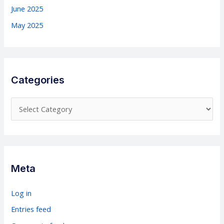
June 2025
May 2025
Categories
C
a
t
e
g
Meta
o
r
Log in
i
Entries feed
e