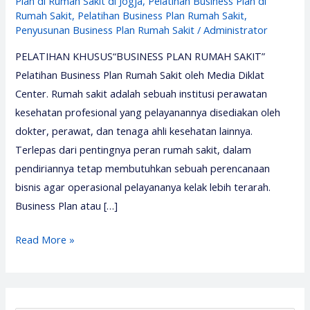
Plan di Rumah Sakit di Jogja
,
Pelatihan Business Plan di
Rumah Sakit
,
Pelatihan Business Plan Rumah Sakit
,
Penyusunan Business Plan Rumah Sakit
/
Administrator
PELATIHAN KHUSUS“BUSINESS PLAN RUMAH SAKIT”
Pelatihan Business Plan Rumah Sakit oleh Media Diklat
Center. Rumah sakit adalah sebuah institusi perawatan
kesehatan profesional yang pelayanannya disediakan oleh
dokter, perawat, dan tenaga ahli kesehatan lainnya.
Terlepas dari pentingnya peran rumah sakit, dalam
pendiriannya tetap membutuhkan sebuah perencanaan
bisnis agar operasional pelayananya kelak lebih terarah.
Business Plan atau […]
Pelatihan
Read More »
Business
Plan
Rumah