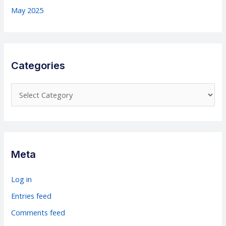
May 2025
Categories
C
a
t
e
g
Meta
o
r
Log in
i
Entries feed
e
Comments feed
s