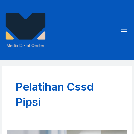
Skip
to
content
Mai
Men
Pelatihan Cssd
Pipsi