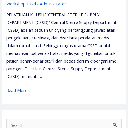
Workshop Cssd
/
Administrator
PELATIHAN KHUSUS“CENTRAL STERILE SUPPLY
DEPARTMENT (CSSD)” Central Sterile Supply Department
(CSSD) adalah sebuah unit yang bertanggung jawab atas
pengelolaan, sterilisasi, dan distribusi peralatan medis
dalam rumah sakit. Sehingga tugas utama CSSD adalah
memastikan bahwa alat-alat medis yang digunakan untuk
pasien benar-benar steril dan bebas dari mikroorganisme
patogen. Disisi lain Central Sterile Supply Departement
(CSSD) memuat […]
Pelatihan
Read More »
Central
Sterile
Supply
Departement
S