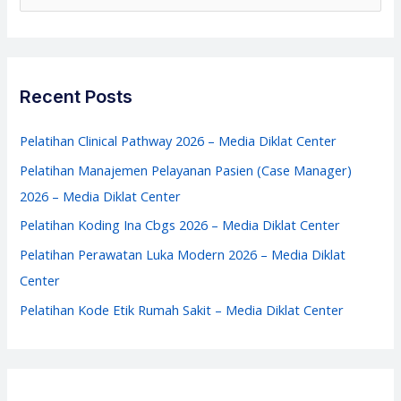
(CSSD)
e
2026
a
–
r
Media
c
Recent Posts
Diklat
h
Center
f
Pelatihan Clinical Pathway 2026 – Media Diklat Center
o
Pelatihan Manajemen Pelayanan Pasien (Case Manager)
r
2026 – Media Diklat Center
:
Pelatihan Koding Ina Cbgs 2026 – Media Diklat Center
Pelatihan Perawatan Luka Modern 2026 – Media Diklat
Center
Pelatihan Kode Etik Rumah Sakit – Media Diklat Center