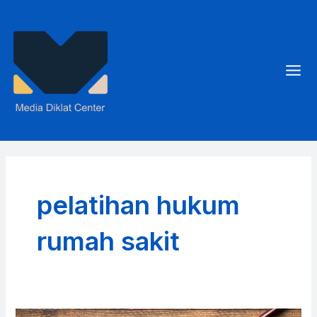
Skip
to
content
Mai
Men
pelatihan hukum
rumah sakit