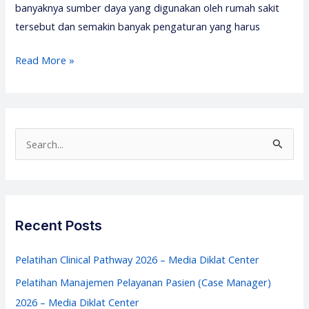
banyaknya sumber daya yang digunakan oleh rumah sakit
tersebut dan semakin banyak pengaturan yang harus
Pelatihan
Read More »
Hukum
Kontrak
Rumah
Sakit
S
–
e
Media
a
Diklat
r
Center
c
Recent Posts
h
f
Pelatihan Clinical Pathway 2026 – Media Diklat Center
o
Pelatihan Manajemen Pelayanan Pasien (Case Manager)
r
2026 – Media Diklat Center