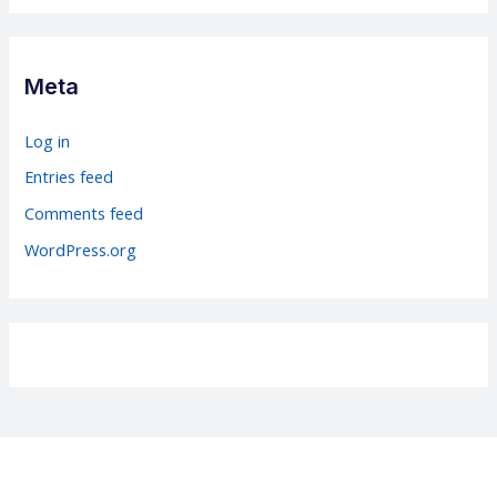
t
e
g
Meta
o
r
Log in
i
Entries feed
e
Comments feed
s
WordPress.org