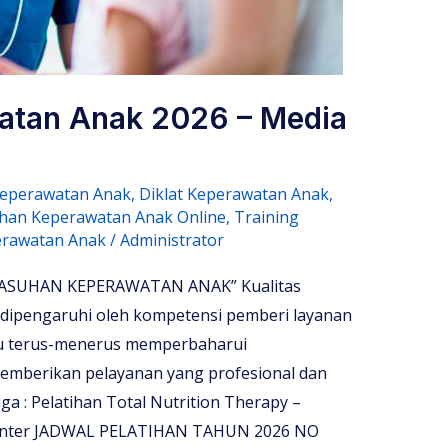
atan Anak 2026 – Media
eperawatan Anak
,
Diklat Keperawatan Anak
,
ihan Keperawatan Anak Online
,
Training
rawatan Anak
/
Administrator
SUHAN KEPERAWATAN ANAK” Kualitas
 dipengaruhi oleh kompetensi pemberi layanan
erlu terus-menerus memperbaharui
mberikan pelayanan yang profesional dan
ga : Pelatihan Total Nutrition Therapy –
t Center JADWAL PELATIHAN TAHUN 2026 NO