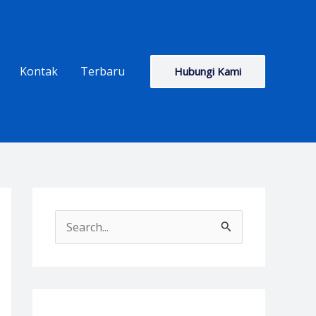
Kontak
Terbaru
Hubungi Kami
S
e
a
r
c