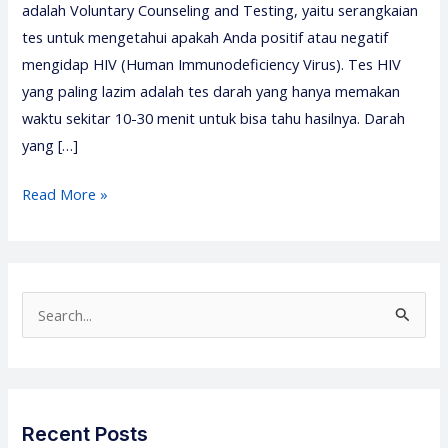
adalah Voluntary Counseling and Testing, yaitu serangkaian
tes untuk mengetahui apakah Anda positif atau negatif
mengidap HIV (Human Immunodeficiency Virus). Tes HIV
yang paling lazim adalah tes darah yang hanya memakan
waktu sekitar 10-30 menit untuk bisa tahu hasilnya. Darah
yang […]
Pelatihan
Read More »
VCT
HIV
AIDS
2026
S
–
e
Media
a
Diklat
r
Center
c
Recent Posts