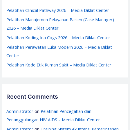
h
f
Pelatihan Clinical Pathway 2026 – Media Diklat Center
o
Pelatihan Manajemen Pelayanan Pasien (Case Manager)
r
2026 – Media Diklat Center
:
Pelatihan Koding Ina Cbgs 2026 – Media Diklat Center
Pelatihan Perawatan Luka Modern 2026 – Media Diklat
Center
Pelatihan Kode Etik Rumah Sakit – Media Diklat Center
Recent Comments
Administrator
on
Pelatihan Pencegahan dan
Penanggulangan HIV AIDS – Media Diklat Center
Administrator
on
Training Sistem Akuntansi Pemerintahan