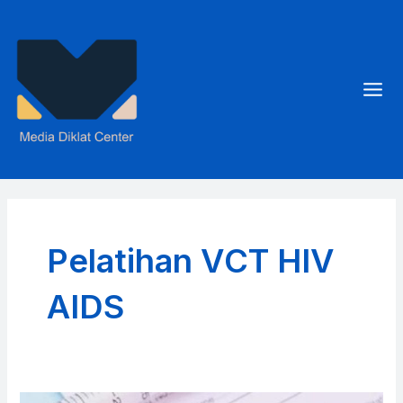
Skip
to
content
Mai
Men
Pelatihan VCT HIV
AIDS