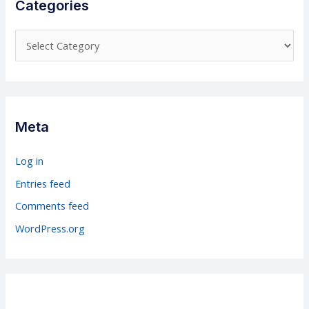
Categories
C
a
t
e
g
Meta
o
r
Log in
i
Entries feed
e
Comments feed
s
WordPress.org