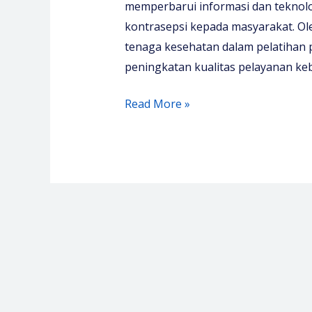
memperbarui informasi dan teknolo
kontrasepsi kepada masyarakat. Ole
tenaga kesehatan dalam pelatihan 
peningkatan kualitas pelayanan ke
Pelatihan
Read More »
Contraception
Technology
Update
–
Media
Diklat
Center