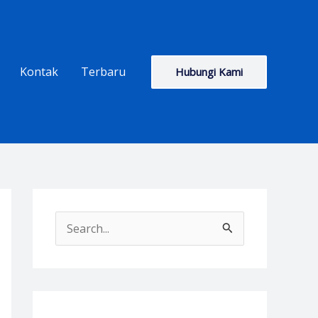
Kontak
Terbaru
Hubungi Kami
S
e
a
r
c