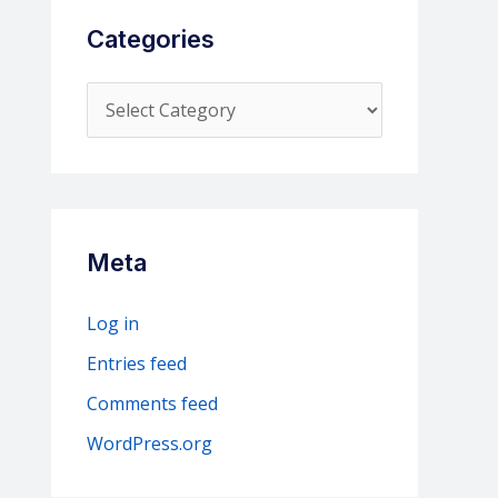
Categories
C
a
t
e
g
Meta
o
r
Log in
i
Entries feed
e
Comments feed
s
WordPress.org