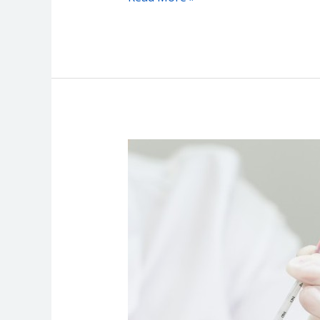
Asesor
Kompetensi
bagi
Bidan
–
Media
Diklat
Center