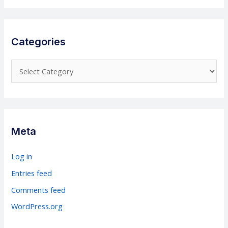
Categories
C
a
t
e
g
Meta
o
r
Log in
i
Entries feed
e
Comments feed
s
WordPress.org