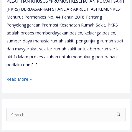
PELATIHAN KHUSUS “PROMOSI KESEHATAN RUMAH SAKIT
(PKRS) BERDASARKAN STANDAR AKREDITASI KEMENKES”
Menurut Permenkes No. 44 Tahun 2018 Tentang
Penyelenggaraan Promosi Kesehatan Rumah Sakit, PKRS
adalah proses memberdayakan pasien, keluarga pasien,
sumber daya manusia rumah sakit, pengunjung rumah sakit,
dan masyarakat sekitar rumah sakit untuk berperan serta
aktif dalam proses asuhan untuk mendukung perubahan
perilaku dan […]
Pelatihan
Read More »
PKRS
2026
–
Media
S
Diklat
e
Center
a