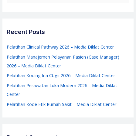
e
Diklat
a
Center
r
c
Recent Posts
h
f
Pelatihan Clinical Pathway 2026 – Media Diklat Center
o
Pelatihan Manajemen Pelayanan Pasien (Case Manager)
r
2026 – Media Diklat Center
:
Pelatihan Koding Ina Cbgs 2026 – Media Diklat Center
Pelatihan Perawatan Luka Modern 2026 – Media Diklat
Center
Pelatihan Kode Etik Rumah Sakit – Media Diklat Center