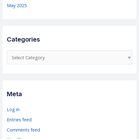
May 2025
Categories
C
a
t
e
g
Meta
o
r
Log in
i
Entries feed
e
Comments feed
s