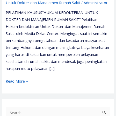
Untuk Dokter dan Manajemen Rumah Sakit
/
Administrator
PELATIHAN KHUSUS“HUKUM KEDOKTERAN UNTUK
DOKTER DAN MANAJEMEN RUMAH SAKIT” Pelatihan
Hukum Kedokteran Untuk Dokter dan Manajemen Rumah
Sakit–oleh Media Diklat Center. Mengingat saat ini semakin
berkembangnya pengetahuan dan kesadaran masyarakat
tentang Hukum, dan dengan meningkatnya biaya kesehatan
yang harus di keluarkan untuk memperoleh pelayanan
kesehatan di rumah sakit, dan mendesak juga peningkatan
harapan mutu pelayanan […]
Pelatihan
Read More »
Hukum
Kedokteran
2026
–
S
Media