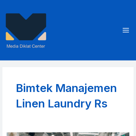
Skip
to
content
Mai
Men
Bimtek Manajemen
Linen Laundry Rs