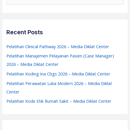
Media
e
Diklat
a
Center
r
c
Recent Posts
h
f
Pelatihan Clinical Pathway 2026 – Media Diklat Center
o
Pelatihan Manajemen Pelayanan Pasien (Case Manager)
r
2026 – Media Diklat Center
:
Pelatihan Koding Ina Cbgs 2026 – Media Diklat Center
Pelatihan Perawatan Luka Modern 2026 – Media Diklat
Center
Pelatihan Kode Etik Rumah Sakit – Media Diklat Center