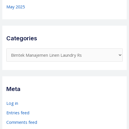
May 2025
Categories
C
a
t
e
g
Meta
o
r
Log in
i
Entries feed
e
Comments feed
s