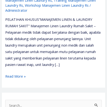
Manajemen Linen Laundry Rs
,
Training Manajemen Linen
Laundry Rs
,
Workshop Manajemen Linen Laundry Rs
/
Administrator
PELATIHAN KHUSUS“MANAJEMEN LINEN & LAUNDRY
RUMAH SAKIT” Manajemen Linen Laundry Rumah Sakit –
Pelayanan medik tidak dapat berjalana dengan baik, apabila
tidak didukung oleh pelayanan penunjang lainnya. Unit
laundry merupakan unit penunjang non medik dan salah
satu pelayanan untuk memajukan mutu pelayanan rumah
sakit yang memberikan pelayanan linen terutama kepada
pasien rawat inap, unit laundry […]
Pelatihan
Read More »
Manajemen
Linen
Laundry
–
S