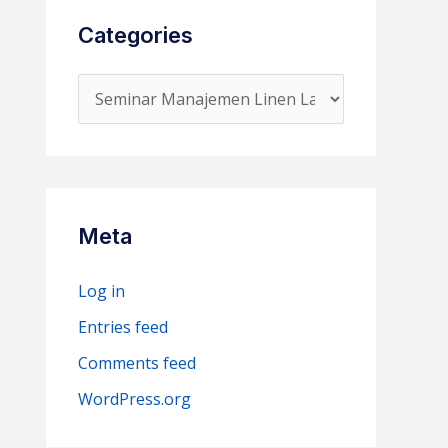
Categories
C
a
t
e
g
Meta
o
r
Log in
i
Entries feed
e
Comments feed
s
WordPress.org