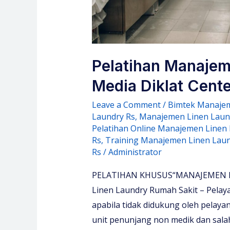
Pelatihan Manajem
Media Diklat Cente
Leave a Comment
/
Bimtek Manajem
Laundry Rs
,
Manajemen Linen Laun
Pelatihan Online Manajemen Linen
Rs
,
Training Manajemen Linen Laun
Rs
/
Administrator
PELATIHAN KHUSUS“MANAJEMEN L
Linen Laundry Rumah Sakit – Pelaya
apabila tidak didukung oleh pelaya
unit penunjang non medik dan sal