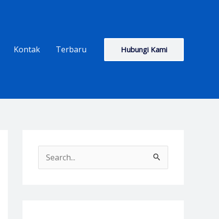
Kontak
Terbaru
Hubungi Kami
S
e
a
r
c