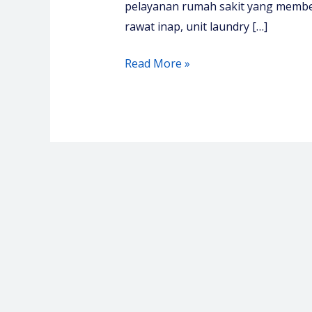
pelayanan rumah sakit yang membe
rawat inap, unit laundry […]
Pelatihan
Read More »
Manajemen
Linen
Laundry
–
Media
Diklat
Center