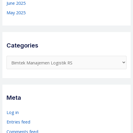
June 2025
May 2025
Categories
C
a
t
e
g
Meta
o
r
Log in
i
Entries feed
e
Comments feed