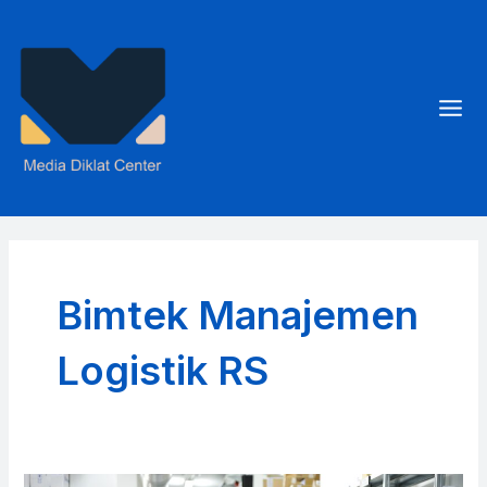
Skip
to
content
Mai
Men
Bimtek Manajemen
Logistik RS