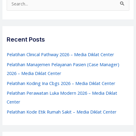
S
–
e
Media
a
Diklat
r
Center
c
Recent Posts
h
f
Pelatihan Clinical Pathway 2026 – Media Diklat Center
o
Pelatihan Manajemen Pelayanan Pasien (Case Manager)
r
2026 – Media Diklat Center
:
Pelatihan Koding Ina Cbgs 2026 – Media Diklat Center
Pelatihan Perawatan Luka Modern 2026 – Media Diklat
Center
Pelatihan Kode Etik Rumah Sakit – Media Diklat Center