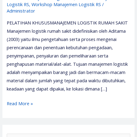
Logistik RS
,
Workshop Manajemen Logistik RS
/
Administrator
PELATIHAN KHUSUSMANAJEMEN LOGISTIK RUMAH SAKIT
Manajemen logistik rumah sakit didefinisikan oleh Aditama
(2003) yaitu ilmu pengetahuan serta proses mengenai
perencanaan dan penentuan kebutuhan pengadaan,
penyimpanan, penyaluran dan pemeliharaan serta
penghapusan material/alat-alat. Tujuan manajemen logistik
adalah menyampaikan barang jadi dan bermacam-macam
material dalam jumlah yang tepat pada waktu dibutuhkan,
keadaan yang dapat dipakai, ke lokasi dimana […]
Pelatihan
Read More »
Manajemen
Logistik
Rumah
Sakit