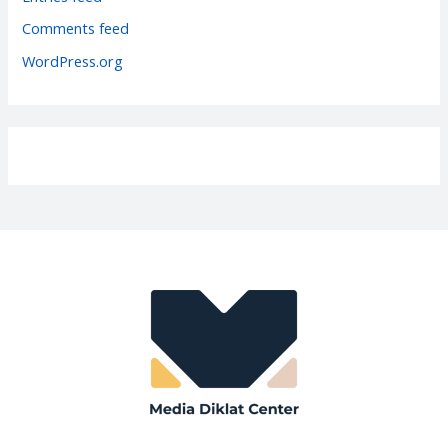
e
Comments feed
s
WordPress.org