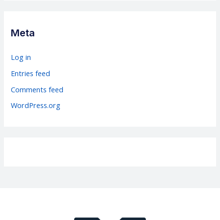
e
g
Meta
o
r
Log in
i
Entries feed
e
Comments feed
s
WordPress.org