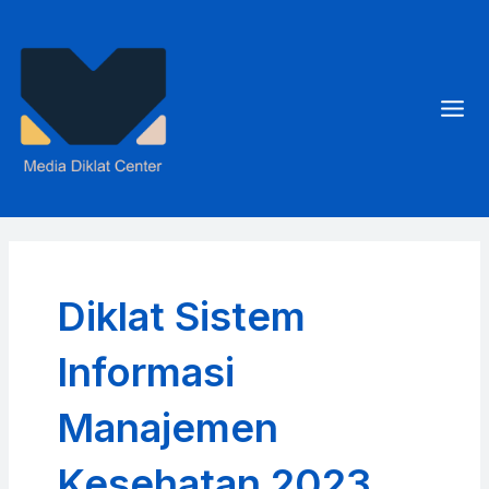
Skip
to
content
Mai
Men
Diklat Sistem
Informasi
Manajemen
Kesehatan 2023