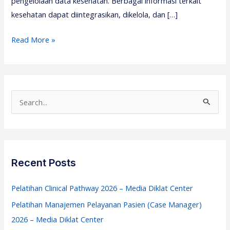
pengelolaan data kesehatan. Berbagai informasi terkait
kesehatan dapat diintegrasikan, dikelola, dan […]
Pelatihan
Read More »
Sistem
Informasi
Manajemen
Kesehatan
S
–
e
SIMRS
a
–
r
Media
c
Recent Posts
Diklat
h
Center
f
Pelatihan Clinical Pathway 2026 – Media Diklat Center
o
Pelatihan Manajemen Pelayanan Pasien (Case Manager)
r
2026 – Media Diklat Center