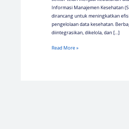
Informasi Manajemen Kesehatan (SI
dirancang untuk meningkatkan efisi
pengelolaan data kesehatan. Berbag
diintegrasikan, dikelola, dan […]
Pelatihan
Read More »
Sistem
Informasi
Manajemen
Kesehatan
–
SIMRS
–
Media
Diklat