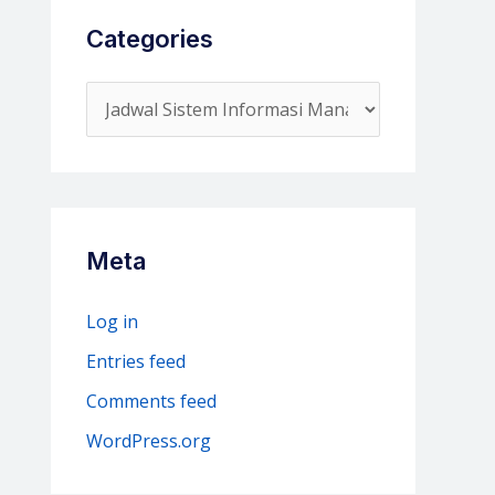
Categories
C
a
t
e
g
Meta
o
r
Log in
i
Entries feed
e
Comments feed
s
WordPress.org