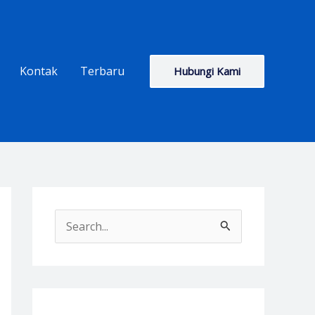
Kontak
Terbaru
Hubungi Kami
S
e
a
r
c