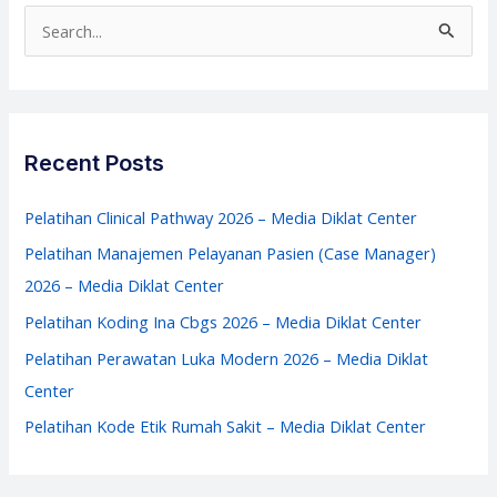
Sakit
S
–
e
Media
a
Diklat
r
Center
c
Recent Posts
h
f
Pelatihan Clinical Pathway 2026 – Media Diklat Center
o
Pelatihan Manajemen Pelayanan Pasien (Case Manager)
r
2026 – Media Diklat Center
:
Pelatihan Koding Ina Cbgs 2026 – Media Diklat Center
Pelatihan Perawatan Luka Modern 2026 – Media Diklat
Center
Pelatihan Kode Etik Rumah Sakit – Media Diklat Center