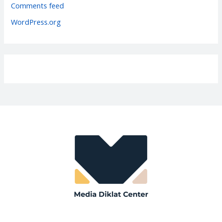
e
Comments feed
s
WordPress.org