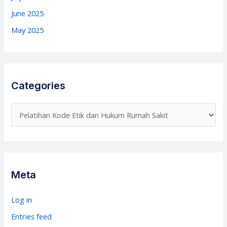
June 2025
May 2025
Categories
C
a
t
e
g
Meta
o
r
Log in
i
Entries feed