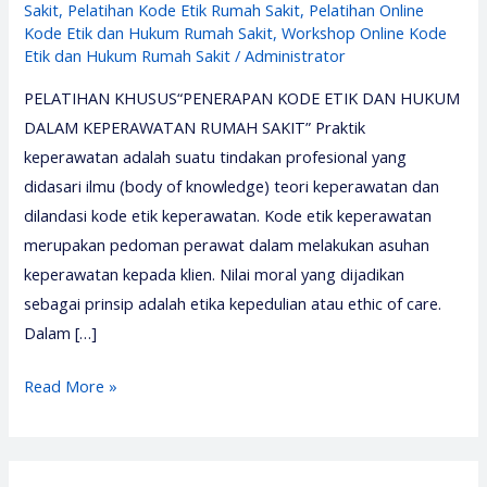
Sakit
,
Pelatihan Kode Etik Rumah Sakit
,
Pelatihan Online
Kode Etik dan Hukum Rumah Sakit
,
Workshop Online Kode
Etik dan Hukum Rumah Sakit
/
Administrator
PELATIHAN KHUSUS“PENERAPAN KODE ETIK DAN HUKUM
DALAM KEPERAWATAN RUMAH SAKIT” Praktik
keperawatan adalah suatu tindakan profesional yang
didasari ilmu (body of knowledge) teori keperawatan dan
dilandasi kode etik keperawatan. Kode etik keperawatan
merupakan pedoman perawat dalam melakukan asuhan
keperawatan kepada klien. Nilai moral yang dijadikan
sebagai prinsip adalah etika kepedulian atau ethic of care.
Dalam […]
Pelatihan
Read More »
Kode
Etik
Rumah