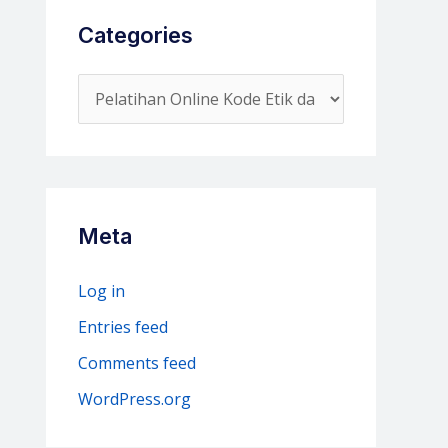
Categories
C
a
t
e
g
Meta
o
r
Log in
i
Entries feed
e
Comments feed
s
WordPress.org