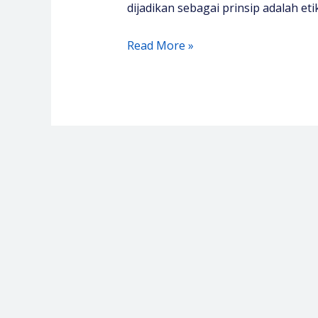
dijadikan sebagai prinsip adalah eti
Pelatihan
Read More »
Kode
Etik
Rumah
Sakit
–
Media
Diklat
Center