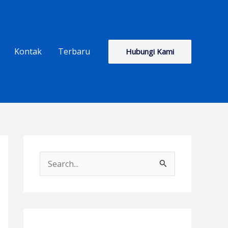
Kontak
Terbaru
Hubungi Kami
S
e
a
r
c