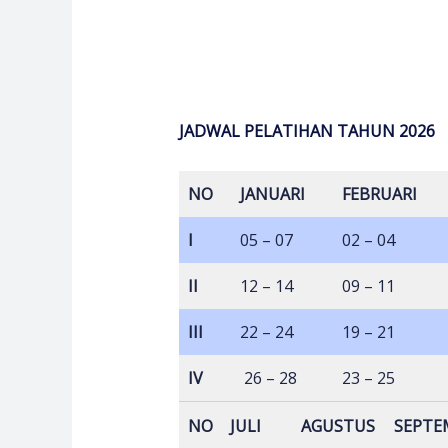
JADWAL PELATIHAN TAHUN 2026
NO
JANUARI
FEBRUARI
I
05 – 07
02 – 04
II
12 – 14
09 – 11
III
22 – 24
19 – 21
IV
26 – 28
23 – 25
NO
JULI
AGUSTUS
SEPTE