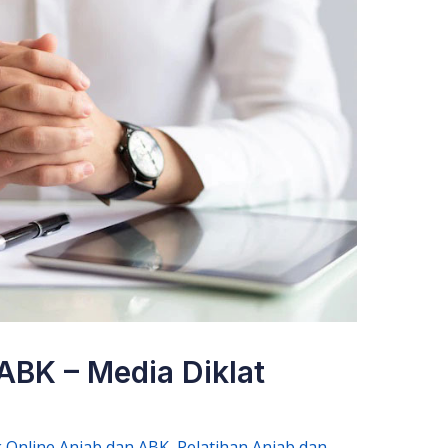
ABK – Media Diklat
 Online Anjab dan ABK
,
Pelatihan Anjab dan