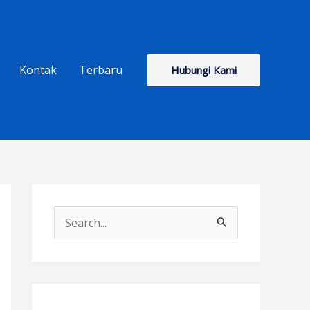
Kontak
Terbaru
Hubungi Kami
S
e
a
r
c