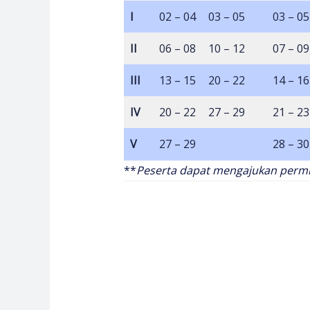
I
02 – 04
03 – 05
03 – 05
II
06 – 08
10 – 12
07 – 09
III
13 – 15
20 – 22
14 – 16
IV
20 – 22
27 – 29
21 – 23
V
27 – 29
28 – 30
**
Peserta dapat mengajukan permin