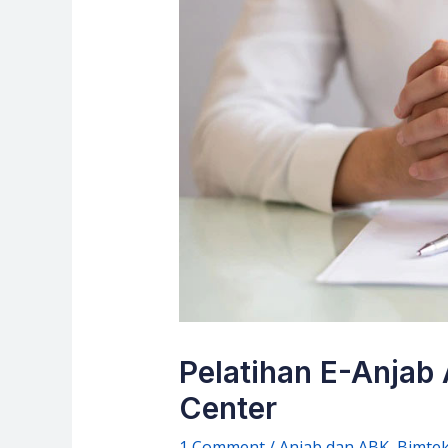
Pelatihan E-Anjab 
Center
1 Comment
/
Anjab dan ABK
,
Bimtek