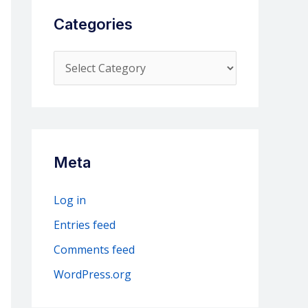
Categories
C
a
t
e
g
Meta
o
r
Log in
i
Entries feed
e
Comments feed
s
WordPress.org