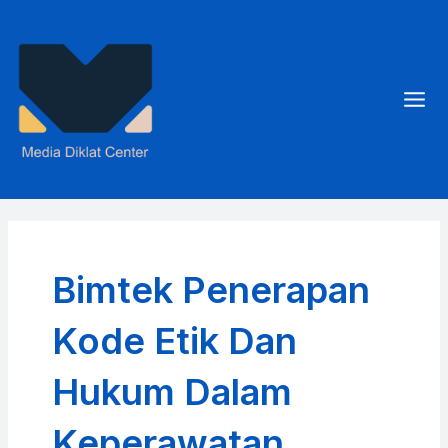
Skip
to
content
Mai
Men
Bimtek Penerapan
Kode Etik Dan
Hukum Dalam
Keperawatan