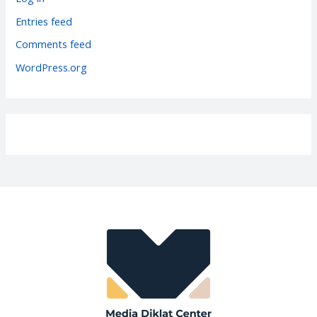
i
Entries feed
e
Comments feed
s
WordPress.org