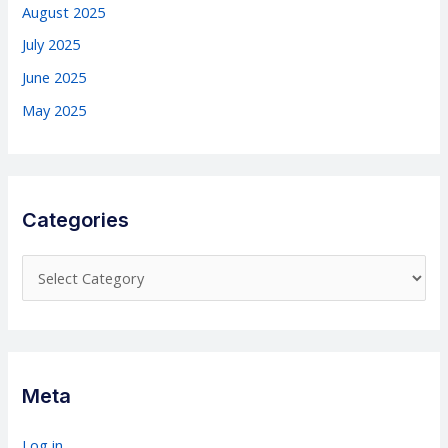
August 2025
July 2025
June 2025
May 2025
Categories
C
a
t
e
g
Meta
o
r
Log in