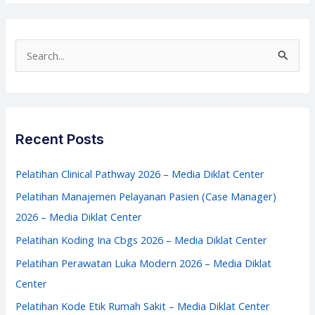
Etik
Rumah
Sakit
S
–
e
Media
a
Diklat
r
Center
c
Recent Posts
h
f
Pelatihan Clinical Pathway 2026 – Media Diklat Center
o
Pelatihan Manajemen Pelayanan Pasien (Case Manager)
r
2026 – Media Diklat Center
:
Pelatihan Koding Ina Cbgs 2026 – Media Diklat Center
Pelatihan Perawatan Luka Modern 2026 – Media Diklat
Center
Pelatihan Kode Etik Rumah Sakit – Media Diklat Center