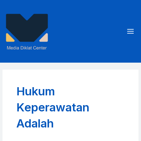
Skip
to
content
Mai
Men
Hukum
Keperawatan
Adalah