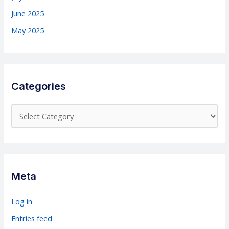
June 2025
May 2025
Categories
C
a
t
e
g
Meta
o
r
Log in
i
Entries feed