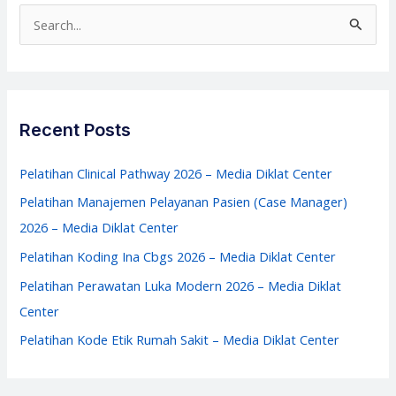
Sakit
S
–
e
Media
a
Diklat
r
Center
c
Recent Posts
h
f
Pelatihan Clinical Pathway 2026 – Media Diklat Center
o
Pelatihan Manajemen Pelayanan Pasien (Case Manager)
r
2026 – Media Diklat Center
:
Pelatihan Koding Ina Cbgs 2026 – Media Diklat Center
Pelatihan Perawatan Luka Modern 2026 – Media Diklat
Center
Pelatihan Kode Etik Rumah Sakit – Media Diklat Center