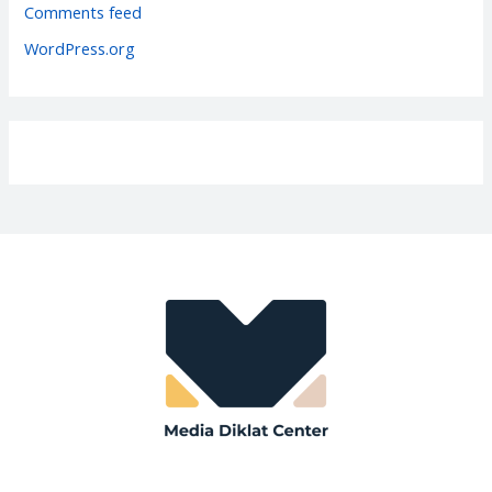
e
Comments feed
s
WordPress.org