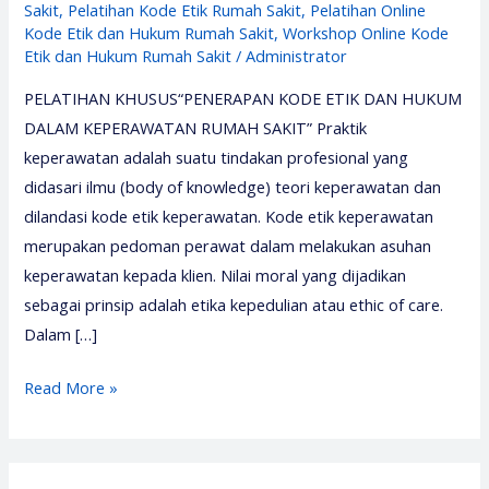
Sakit
,
Pelatihan Kode Etik Rumah Sakit
,
Pelatihan Online
Kode Etik dan Hukum Rumah Sakit
,
Workshop Online Kode
Etik dan Hukum Rumah Sakit
/
Administrator
PELATIHAN KHUSUS“PENERAPAN KODE ETIK DAN HUKUM
DALAM KEPERAWATAN RUMAH SAKIT” Praktik
keperawatan adalah suatu tindakan profesional yang
didasari ilmu (body of knowledge) teori keperawatan dan
dilandasi kode etik keperawatan. Kode etik keperawatan
merupakan pedoman perawat dalam melakukan asuhan
keperawatan kepada klien. Nilai moral yang dijadikan
sebagai prinsip adalah etika kepedulian atau ethic of care.
Dalam […]
Pelatihan
Read More »
Kode
Etik
Rumah