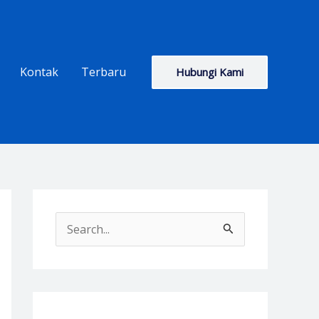
Kontak
Terbaru
Hubungi Kami
S
e
a
r
c