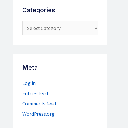
Categories
C
a
t
e
g
Meta
o
r
Log in
i
Entries feed
e
Comments feed
s
WordPress.org