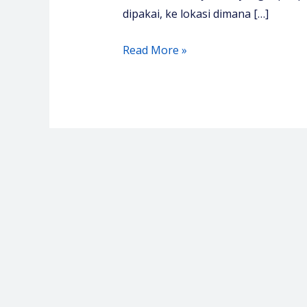
dipakai, ke lokasi dimana […]
Pelatihan
Read More »
Manajemen
Logistik
Rumah
Sakit
–
Media
Diklat
Center