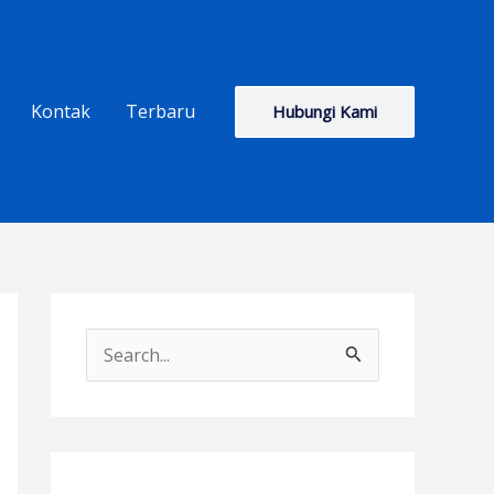
Kontak
Terbaru
Hubungi Kami
S
e
a
r
c