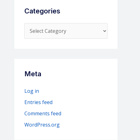
Categories
C
a
t
e
g
Meta
o
r
Log in
i
Entries feed
e
Comments feed
s
WordPress.org