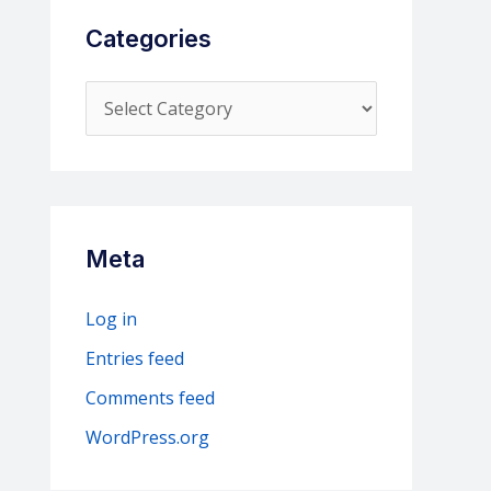
Categories
C
a
t
e
g
Meta
o
r
Log in
i
Entries feed
e
Comments feed
s
WordPress.org