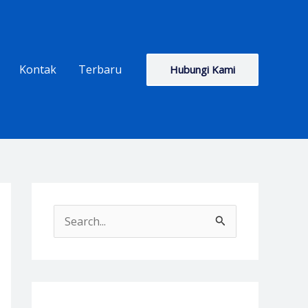
Kontak
Terbaru
Hubungi Kami
S
e
a
r
c