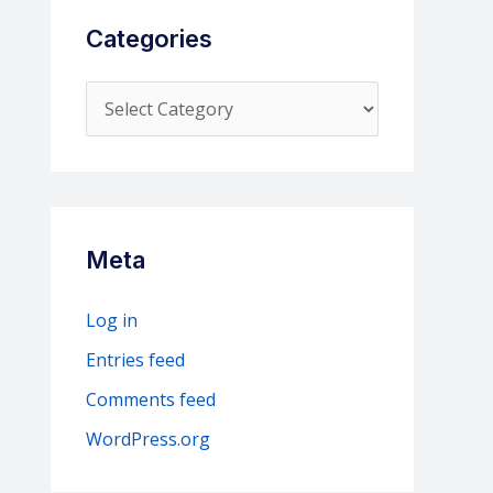
Categories
C
a
t
e
g
Meta
o
r
Log in
i
Entries feed
e
Comments feed
s
WordPress.org