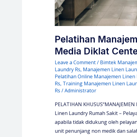
Pelatihan Manajem
Media Diklat Cente
Leave a Comment
/
Bimtek Manajem
Laundry Rs
,
Manajemen Linen Laun
Pelatihan Online Manajemen Linen
Rs
,
Training Manajemen Linen Laun
Rs
/
Administrator
PELATIHAN KHUSUS“MANAJEMEN L
Linen Laundry Rumah Sakit – Pelaya
apabila tidak didukung oleh pelaya
unit penunjang non medik dan sal