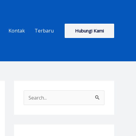
Kontak
Terbaru
Hubungi Kami
S
e
a
r
c