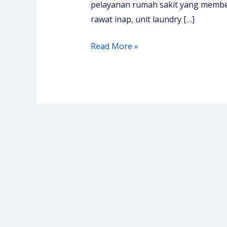
pelayanan rumah sakit yang membe
rawat inap, unit laundry […]
Pelatihan
Read More »
Manajemen
Linen
Laundry
–
Media
Diklat
Center