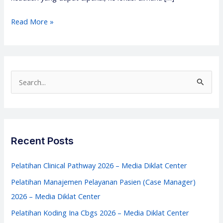
Pelatihan
Read More »
Manajemen
Logistik
Rumah
Sakit
S
–
e
Media
a
Diklat
r
Center
c
Recent Posts
h
f
Pelatihan Clinical Pathway 2026 – Media Diklat Center
o
Pelatihan Manajemen Pelayanan Pasien (Case Manager)
r
2026 – Media Diklat Center
:
Pelatihan Koding Ina Cbgs 2026 – Media Diklat Center