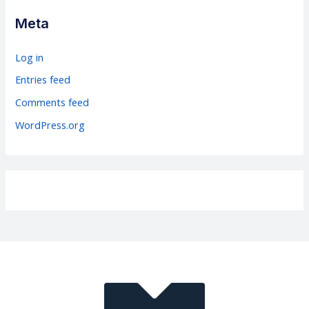
g
Meta
o
r
Log in
i
Entries feed
e
Comments feed
s
WordPress.org