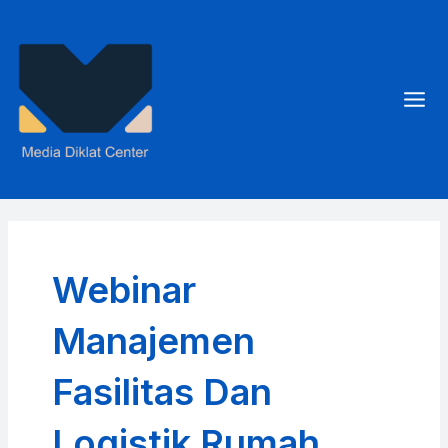
Skip
to
content
Mai
Men
Webinar
Manajemen
Fasilitas Dan
Logistik Rumah